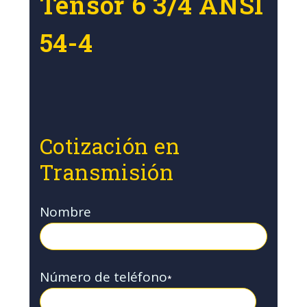
Tensor 6 3/4 ANSI
54-4
Cotización en
Transmisión
Nombre
Número de teléfono
*