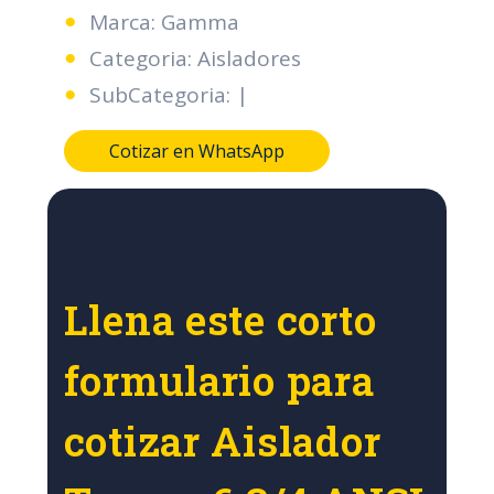
Marca: Gamma
Categoria: Aisladores
SubCategoria: |
Cotizar en WhatsApp
Llena este corto
formulario para
cotizar Aislador