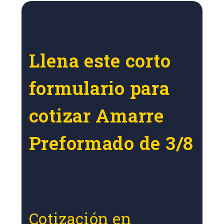
Llena este corto
formulario para
cotizar Amarre
Preformado de 3/8
Cotización en