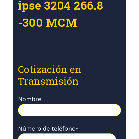
ipse 3204 266.8
-300 MCM
Cotización en
Transmisión
Nombre
Número de teléfono
*