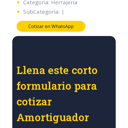
Categoria: Herrajeria
SubCategoria: |
Cotizar en WhatsApp
Llena este corto
formulario para
cotizar
Amortiguador