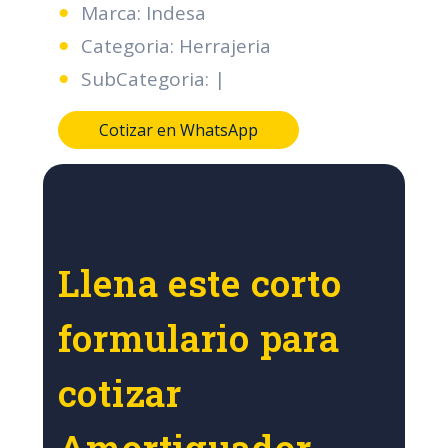
Marca: Indesa
Categoria: Herrajeria
SubCategoria: |
Cotizar en WhatsApp
Llena este corto
formulario para
cotizar
Amortiguador