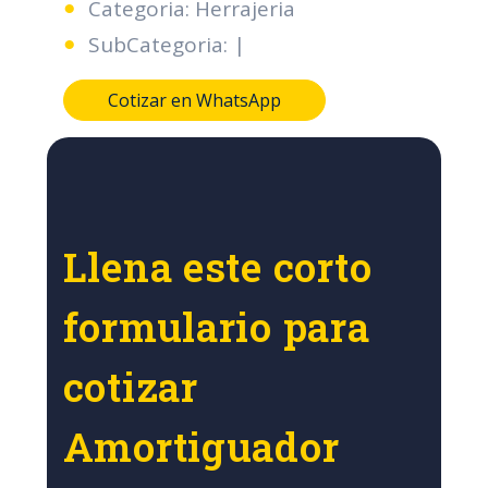
Categoria: Herrajeria
SubCategoria: |
Cotizar en WhatsApp
Llena este corto
formulario para
cotizar
Amortiguador