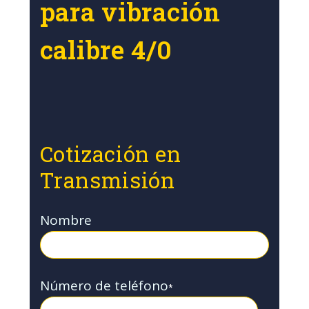
para vibración
calibre 4/0
Cotización en
Transmisión
Nombre
Número de teléfono
*