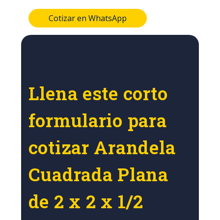
Cotizar en WhatsApp
Llena este corto
formulario para
cotizar Arandela
Cuadrada Plana
de 2 x 2 x 1/2