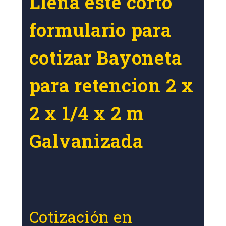
Llena este corto
formulario para
cotizar Bayoneta
para retencion 2 x
2 x 1/4 x 2 m
Galvanizada
Cotización en