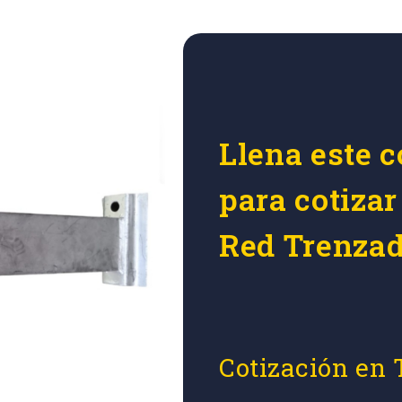
Llena este c
para cotiza
Red Trenzad
Cotización en