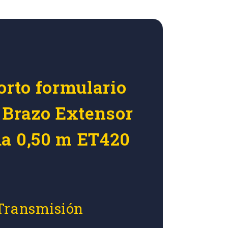
orto formulario
r Brazo Extensor
a 0,50 m ET420
 Transmisión