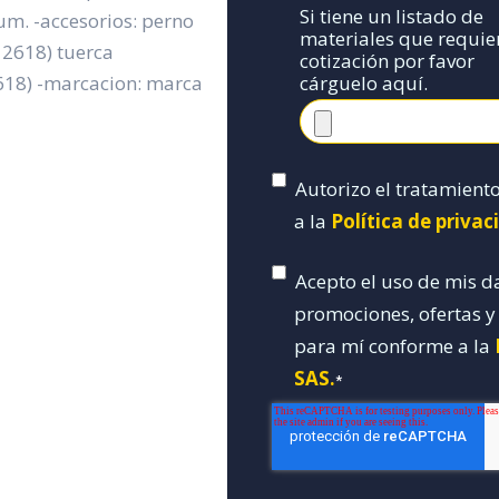
Si tiene un listado de
μm. -accesorios: perno
materiales que requie
c 2618) tuerca
cotización por favor
cárguelo aquí.
2618) -marcacion: marca
Autorizo el tratamient
a la
Política de priva
Acepto el uso de mis d
promociones, ofertas 
para mí conforme a la
SAS.
*