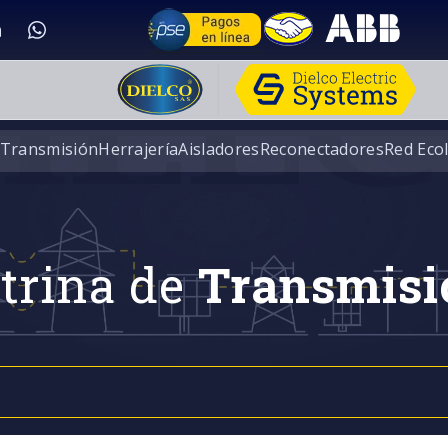
 Transmisión
Herrajería
Aisladores
Reconectadores
Red Eco
trina de
Transmisi