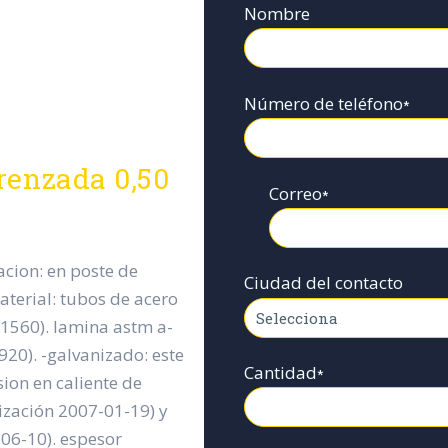
Nombre
Número de teléfono
*
renzada 0,50
Correo
*
acion: en poste de
Ciudad del contacto
terial: tubos de acero
 1560). lamina astm a-
920). -galvanizado: este
Cantidad
*
ion en caliente de
ización 2007-01-19) y
06-10). espesor