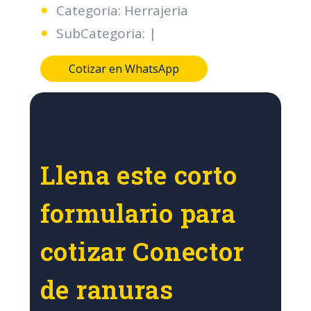
Categoria: Herrajeria
SubCategoria: |
Cotizar en WhatsApp
Llena este corto
formulario para
cotizar Conector
de ranuras