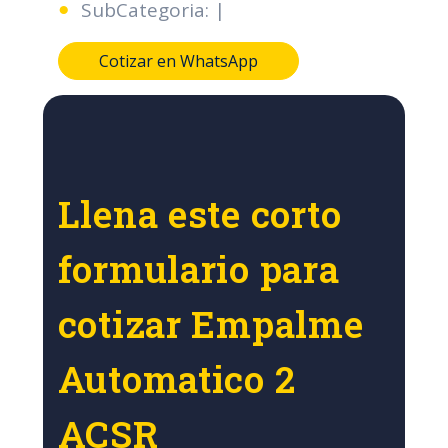
SubCategoria: |
Cotizar en WhatsApp
Llena este corto
formulario para
cotizar Empalme
Automatico 2
ACSR