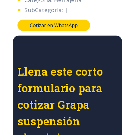
Categoria: Herrajeria
SubCategoria: |
Cotizar en WhatsApp
Llena este corto
formulario para
cotizar Grapa
suspensión