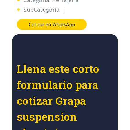
Categoria: Herrajeria
SubCategoria: |
Cotizar en WhatsApp
Llena este corto
formulario para
cotizar Grapa
suspension