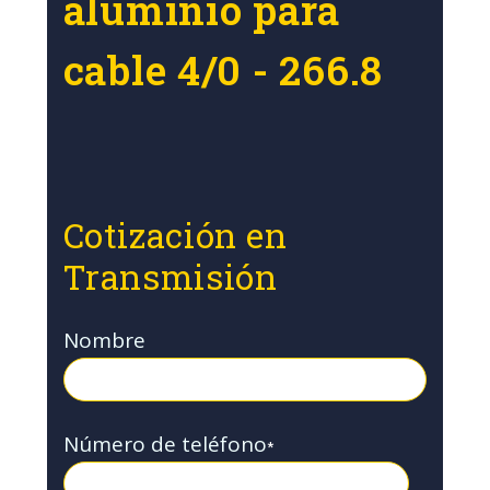
aluminio para
cable 4/0 - 266.8
Cotización en
Transmisión
Nombre
Número de teléfono
*