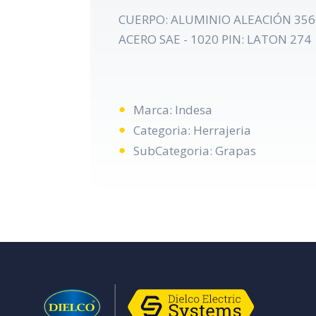
CUERPO: ALUMINIO ALEACIÓN 356-T
ACERO SAE - 1020 PIN: LATON 274
Marca: Indesa
Categoria: Herrajeria
SubCategoria: Grapas