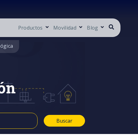
Productos
Movilidad
Blog
lógica
ón
Buscar