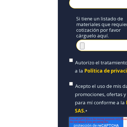
Si tiene un listado de
materiales que requie
cotización por favor
cárguelo aquí.
Autorizo el tratamient
a la
Política de priva
Acepto el uso de mis d
promociones, ofertas 
para mí conforme a la
SAS.
*