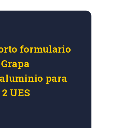
orto formulario
r Grapa
aluminio para
0 2 UES