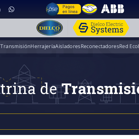
 Transmisión
Herrajería
Aisladores
Reconectadores
Red Eco
trina de
Transmisi