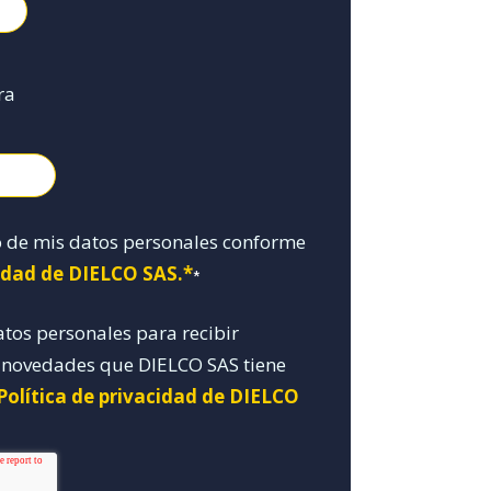
ra
o de mis datos personales conforme
cidad de DIELCO SAS.*
*
atos personales para recibir
y novedades que DIELCO SAS tiene
Política de privacidad de DIELCO