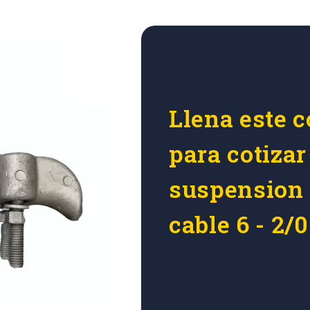
Llena este c
para cotiza
suspension 
cable 6 - 2/