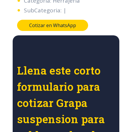
Categoria: Herrajeria
SubCategoria: |
Cotizar en WhatsApp
Llena este corto
formulario para
cotizar Grapa
suspension para