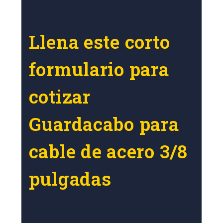
Llena este corto
formulario para
cotizar
Guardacabo para
cable de acero 3/8
pulgadas