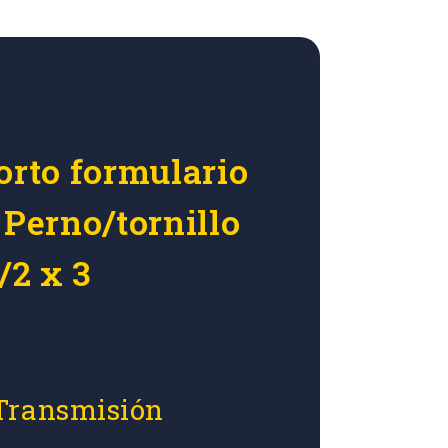
orto formulario
 Perno/tornillo
/2 x 3
 Transmisión