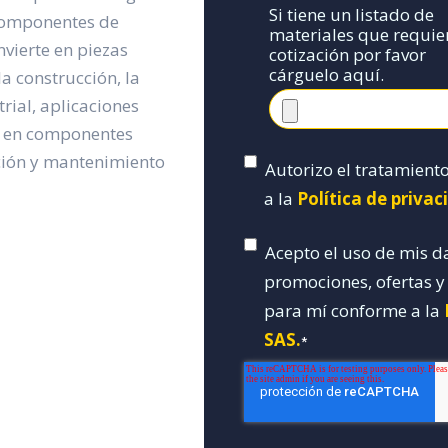
Si tiene un listado de
 componentes de
materiales que requie
nvierte en piezas
cotización por favor
cárguelo aquí.
a construcción, la
rial, aplicaciones
os en componentes
cción y mantenimiento
Autorizo el tratamient
a la
Política de priva
Acepto el uso de mis d
promociones, ofertas 
para mí conforme a la
SAS.
*