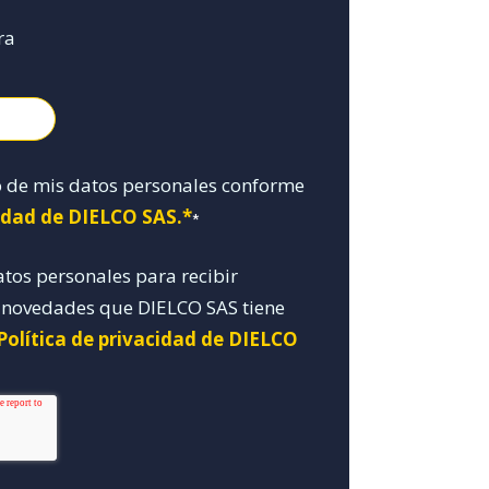
ra
o de mis datos personales conforme
cidad de DIELCO SAS.*
*
atos personales para recibir
y novedades que DIELCO SAS tiene
Política de privacidad de DIELCO