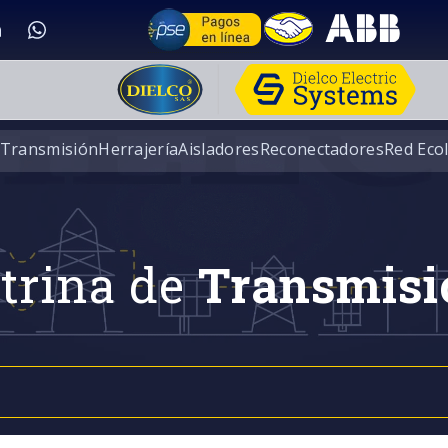
 Transmisión
Herrajería
Aisladores
Reconectadores
Red Eco
trina de
Transmisi