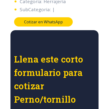
Categoria: Herrajeria
SubCategoria: |
Cotizar en WhatsApp
Llena este corto
formulario para
cotizar
Perno/tornillo