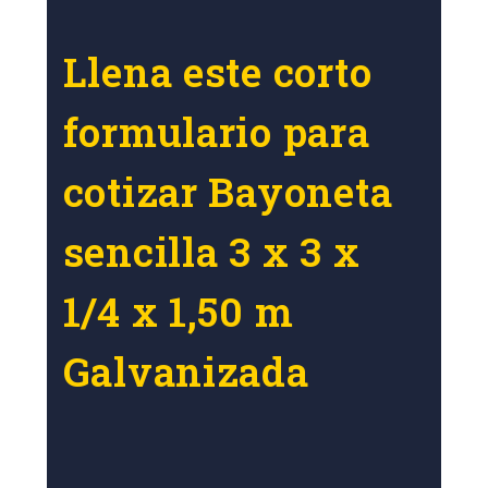
Llena este corto
formulario para
cotizar Bayoneta
sencilla 3 x 3 x
1/4 x 1,50 m
Galvanizada