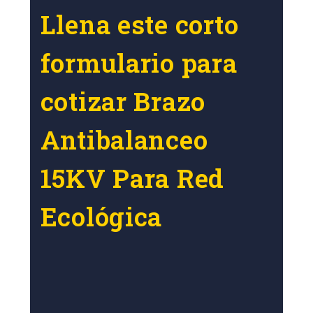
Llena este corto
formulario para
cotizar Brazo
Antibalanceo
15KV Para Red
Ecológica