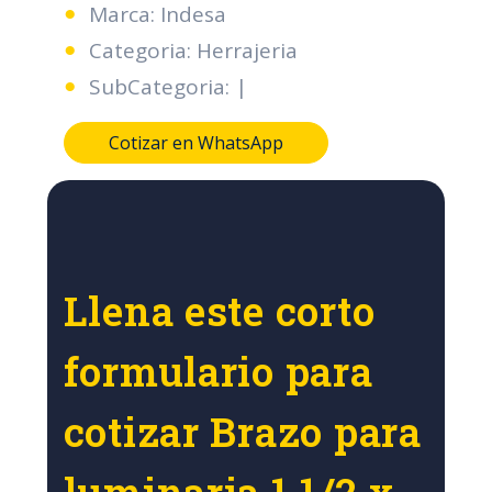
Marca: Indesa
Categoria: Herrajeria
SubCategoria: |
Cotizar en WhatsApp
Llena este corto
formulario para
cotizar Brazo para
luminaria 1 1/2 x