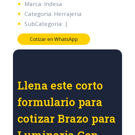
Marca: Indesa
Categoria: Herrajeria
SubCategoria: |
Cotizar en WhatsApp
Llena este corto
formulario para
cotizar Brazo para
Luminaria Con