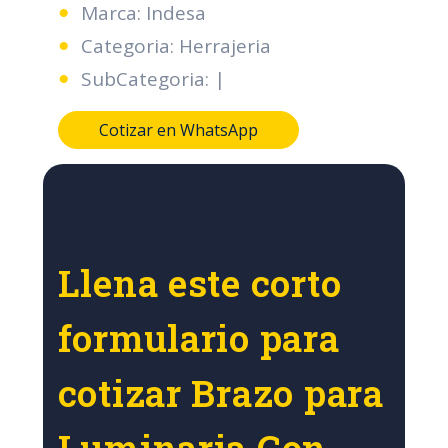
Marca: Indesa
Categoria: Herrajeria
SubCategoria: |
Cotizar en WhatsApp
Llena este corto
formulario para
cotizar Brazo para
Luminaria Con