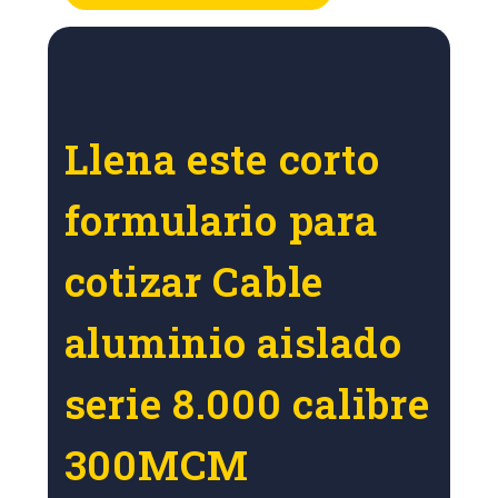
Llena este corto
formulario para
cotizar Cable
aluminio aislado
serie 8.000 calibre
300MCM