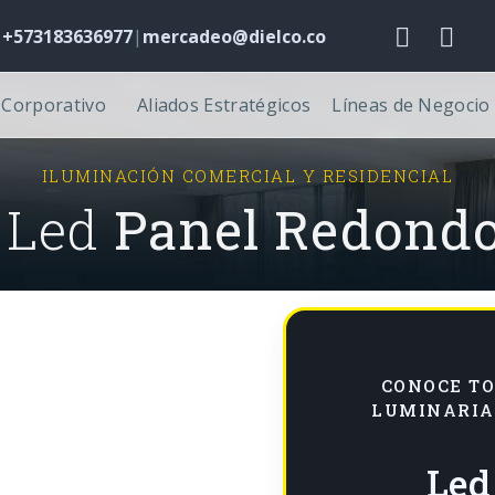
: +573183636977
|
mercadeo@dielco.co
l Corporativo
Aliados Estratégicos
Líneas de Negocio
ILUMINACIÓN COMERCIAL Y RESIDENCIAL
Led
Panel Redond
CONOCE TO
LUMINARIA
Led