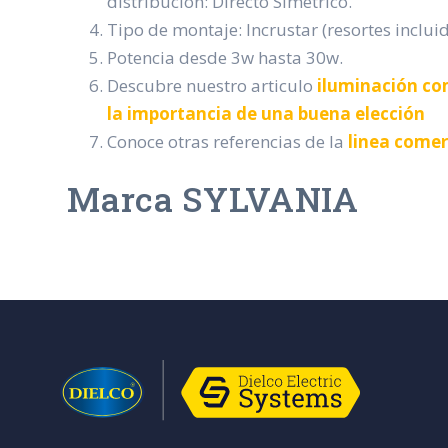
distribución: Directo Simétrico.
Tipo de montaje: Incrustar (resortes incluid
Potencia desde 3w hasta 30w.
Descubre nuestro articulo
iluminación com
la importancia de una buena elección
Conoce otras referencias de la
linea comerc
Marca SYLVANIA