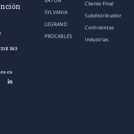
EATON
Cliente Final
ención
SYLVANIA
Subdistribuidor
LEGRAND
Contratistas
r
PROCABLES
Industrias
318 363
co.co