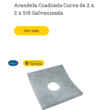
Arandela Cuadrada Curva de 2 x
2 x 5/8 Galvanizada
Ver más