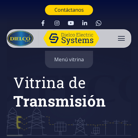
Contáctanos
Menú vitrina
Vitrina de
Transmisión
Buscar