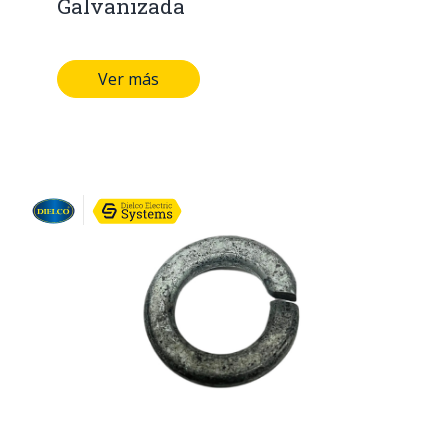
Galvanizada
Ver más