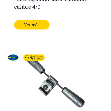
calibre 4/0
Ver más