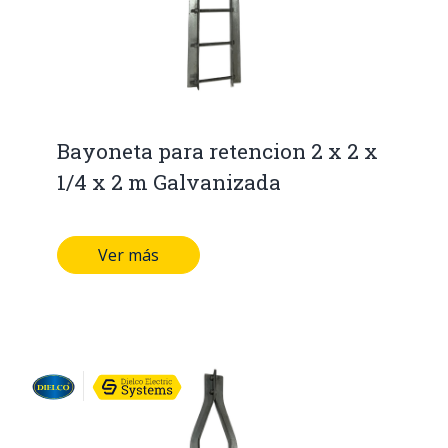
Bayoneta para retencion 2 x 2 x
1/4 x 2 m Galvanizada
Ver más