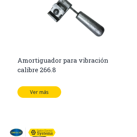
Amortiguador para vibración
calibre 266.8
Ver más