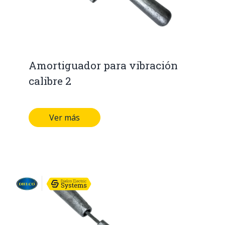
Amortiguador para vibración
calibre 2
Ver más