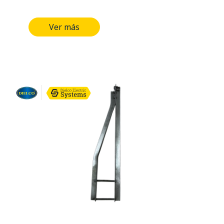
Ver más