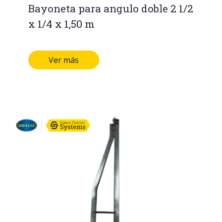
Bayoneta para angulo doble 2 1/2
x 1/4 x 1,50 m
Ver más